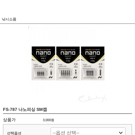
낚시소품
FS-787 나노피싱 SM캡
상품가
3,000원
선택옵션