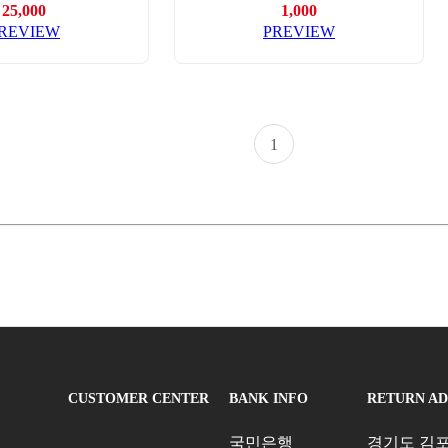
25,000
1,000
REVIEW
PREVIEW
1
CUSTOMER CENTER
BANK INFO
RETURN A
국민은행
경기도 김