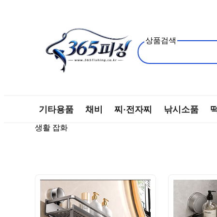
상품검색
기타용품
채비
찌·전자찌
낚시소품
생활 잡화