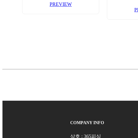
PREVIEW
P
COMPANY INFO
상호 : 365피싱