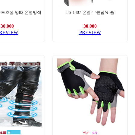
단 온도조절 엉따 온열방석
FS-1407 온열 무릎담요 숄
30,000
30,000
REVIEW
PREVIEW