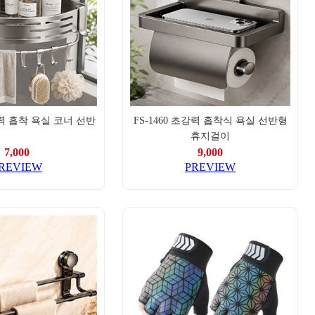
강력 흡착 욕실 코너 선반
FS-1460 초강력 흡착식 욕실 선반형
휴지걸이
7,000
9,000
REVIEW
PREVIEW