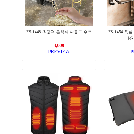
FS-1448 초강력 흡착식 다용도 후크
FS-1
다용
3,000
PREVIEW
P