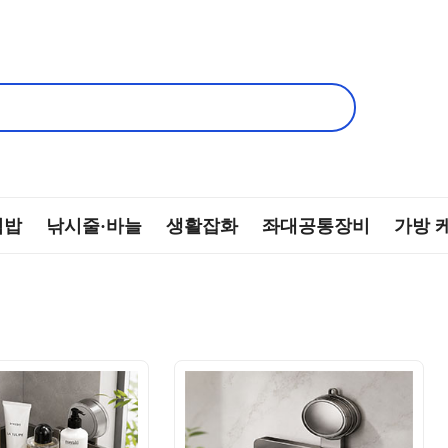
떡밥
낚시줄·바늘
생활잡화
좌대공통장비
가방 