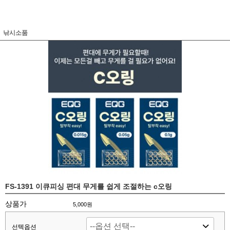
낚시소품
FS-1391 이큐피싱 편대 무게를 쉽게 조절하는 c오링
상품가
5,000원
선텍옵션