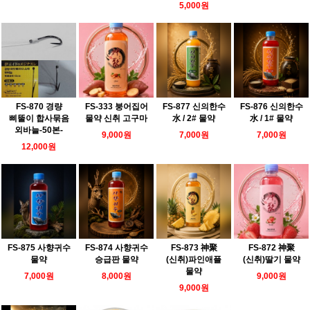
5,000원
FS-870 경량
FS-333 붕어집어
FS-877 신의한수
FS-876 신의한수
삐뚤이 합사묶음
물약 신취 고구마
水 / 2# 물약
水 / 1# 물약
외바늘-50본-
9,000원
7,000원
7,000원
12,000원
FS-875 사향귀수
FS-874 사향귀수
FS-873 神聚
FS-872 神聚
물약
승급판 물약
(신취)파인애플
(신취)딸기 물약
물약
7,000원
8,000원
9,000원
9,000원