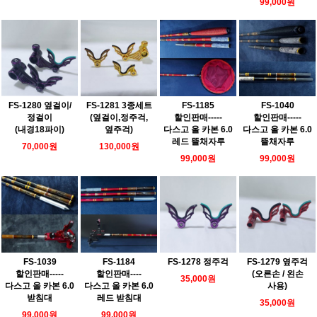
99,000원
FS-1280 옆걸이/
FS-1281 3종세트
FS-1185
FS-1040
정걸이
(옆걸이,정주걱,
할인판매-----
할인판매-----
(내경18파이)
옆주걱)
다스고 올 카본 6.0
다스고 올 카본 6.0
레드 뜰채자루
뜰채자루
70,000원
130,000원
99,000원
99,000원
FS-1039
FS-1184
FS-1278 정주걱
FS-1279 옆주걱
할인판매-----
할인판매----
(오른손 / 왼손
35,000원
다스고 올 카본 6.0
다스고 올 카본 6.0
사용)
받침대
레드 받침대
35,000원
99,000원
99,000원