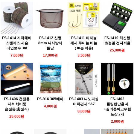
FS-1414 자작채비
FS-1412 신형
FS-1411 티타늄
FS-1410 최신형
스텐레스 사슬
8mm 나사방식
세사 무미늘 바늘
초정밀 전자저울
레인보우 3m
뜰망
(30본 덕용)
25,000원
7,000원
17,000원
3,500원
FS-1406 천전용
FS-916 365배아
FS-1403 나노피싱
FS-1402
자석 채비등
터치편대 S67
롤링편납홀더
4,000원
손전등(충전식)
+실리콘찌고무한
8,000원
포장 2개
25,000원
2,000원