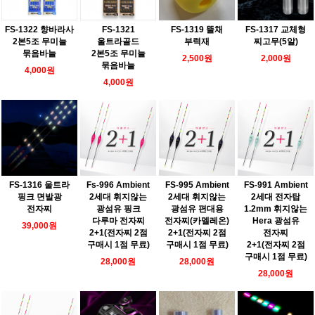
FS-1322 향바라사
FS-1321
FS-1319 뜰채
FS-1317 교체형
2본5조 무미늘
울트라골드
부력재
찌고무(5알)
묶음바늘
2본5조 무미늘
2,500원
2,000원
묶음바늘
4,000원
4,000원
FS-1316 울트라
Fs-996 Ambient
FS-995 Ambient
FS-991 Ambient
핑크 면발광
2세대 휘지않는
2세대 휘지않는
2세대 전자탑
전자찌
광섬유 핑크
광섬유 편대용
1.2mm 휘지않는
다루마 전자찌
전자찌(카멜레온)
Hera 광섬유
39,000원
2+1(전자찌 2점
2+1(전자찌 2점
전자찌
구매시 1점 무료)
구매시 1점 무료)
2+1(전자찌 2점
구매시 1점 무료)
28,000원
28,000원
28,000원