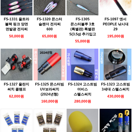
FS-1331 울트라
FS-1320 몬스터
FS-1305
FS-1097 앤서
블랙 핑크 양면
슬렌더 전자찌
몬스터블루 3호
PEOPLE 낚시대
면발광 전자찌
600
(특별판) 특별판
29
S(3.5g) 추가입고
50,000원
65,000원
195,000원
55,000원
FS-1327 울란지
FS-1325 몬스터빔
FS-1324 고스트빔
FS-1323 고스트빔
써치 클램프
UV보라써치
어비스
3세대 스텔스써치
(2024년형)
스텔스써치
62,000원
430,000원
160,000원
280,000원