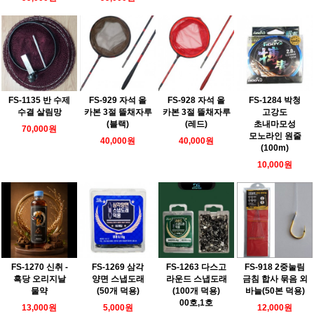
FS-1135 반 수제
FS-929 자석 올
FS-928 자석 올
FS-1284 박청
수결 살림망
카본 3절 뜰채자루
카본 3절 뜰채자루
고강도
(블랙)
(레드)
초내마모성
70,000원
모노라인 원줄
40,000원
40,000원
(100m)
10,000원
FS-1270 신취 -
FS-1269 삼각
FS-1263 다스고
FS-918 2중눌림
흑당 오리지날
양면 스냅도래
라운드 스냅도래
금침 합사 묶음 외
물약
(50개 덕용)
(100개 덕용)
바늘(50본 덕용)
00호,1호
13,000원
5,000원
12,000원