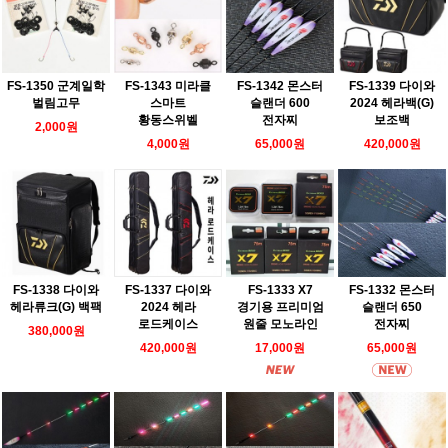
FS-1350 군계일학
FS-1343 미라클
FS-1342 몬스터
FS-1339 다이와
벌림고무
스마트
슬랜더 600
2024 헤라백(G)
황동스위벨
전자찌
보조백
2,000원
4,000원
65,000원
420,000원
FS-1338 다이와
FS-1337 다이와
FS-1333 X7
FS-1332 몬스터
헤라류크(G) 백팩
2024 헤라
경기용 프리미엄
슬랜더 650
로드케이스
원줄 모노라인
전자찌
380,000원
420,000원
17,000원
65,000원