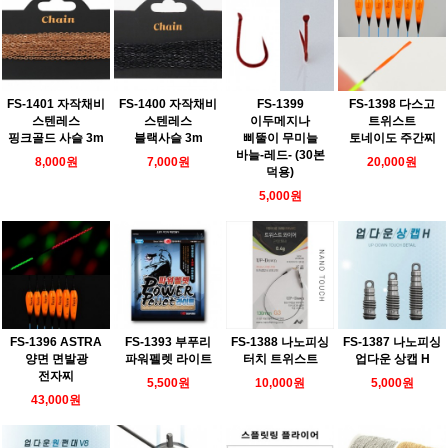
FS-1401 자작채비
FS-1400 자작채비
FS-1399
FS-1398 다스고
스텐레스
스텐레스
이두메지나
트위스트
핑크골드 사슬 3m
블랙사슬 3m
삐뚤이 무미늘
토네이도 주간찌
바늘-레드- (30본
8,000원
7,000원
20,000원
덕용)
5,000원
FS-1396 ASTRA
FS-1393 부푸리
FS-1388 나노피싱
FS-1387 나노피싱
양면 면발광
파워펠렛 라이트
터치 트위스트
업다운 상캡 H
전자찌
5,500원
10,000원
5,000원
43,000원