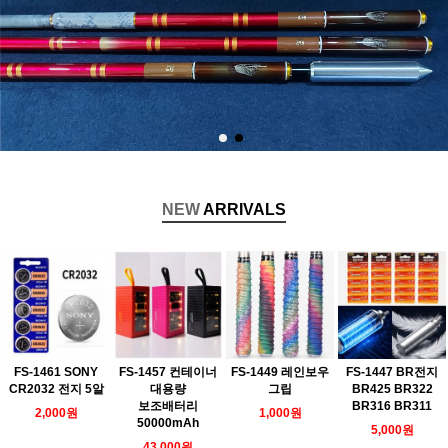
NEW
ARRIVALS
FS-1461 SONY
FS-1457 컨테이너
FS-1449 레인보우
FS-1447 BR전지
CR2032 전지 5알
대용량
그립
BR425 BR322
보조배터리
BR316 BR311
2,000원
1,000원
50000mAh
5,000원
43,000원