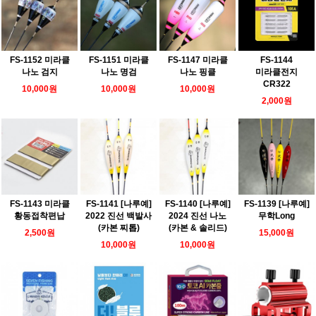
FS-1152 미라클
FS-1151 미라클
FS-1147 미라클
FS-1144
나노 검지
나노 명검
나노 핑클
미라클전지
CR322
10,000원
10,000원
10,000원
2,000원
FS-1143 미라클
FS-1141 [나루예]
FS-1140 [나루예]
FS-1139 [나루예]
황동접착편납
2022 진선 백발사
2024 진선 나노
무학Long
(카본 찌톱)
(카본 & 솔리드)
2,500원
15,000원
10,000원
10,000원