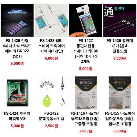
FS-1427
FS-1429 신형
FS-1428 멀티
FS-1426 통편대
통편대전용
4세대 하이브리드
스네이크 와이어
(2개입) &
스네이크와이어
배터리 BR322
커넥터(2개입)
전용오링
(커넥터) 0.7g
(5ps)
6,000원
9,000원
2개입
5,000원
5,000원
FS-1424 부푸리
FS-1422
FS-1416 나노피싱
FS-1415 나노피싱
파워펠렛S
분할유동스위벨
울트라오링 [3종] -
업다운오링 [5종] -
고중량 조절용
업다운 조절용
5,000원
2,500원
3,000원
3,000원