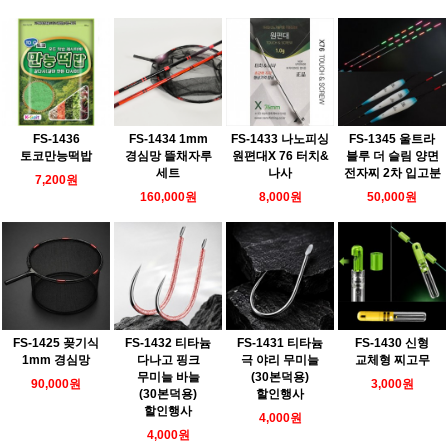
FS-1436
FS-1433 나노피싱
FS-1345 울트라
FS-1434 1mm
토코만능떡밥
원편대X 76 터치&
블루 더 슬림 양면
경심망 뜰채자루
나사
전자찌 2차 입고분
세트
7,200원
8,000원
50,000원
160,000원
FS-1425 꽂기식
FS-1432 티타늄
FS-1431 티타늄
FS-1430 신형
1mm 경심망
다나고 핑크
극 야리 무미늘
교체형 찌고무
무미늘 바늘
(30본덕용)
90,000원
3,000원
(30본덕용)
할인행사
할인행사
4,000원
4,000원