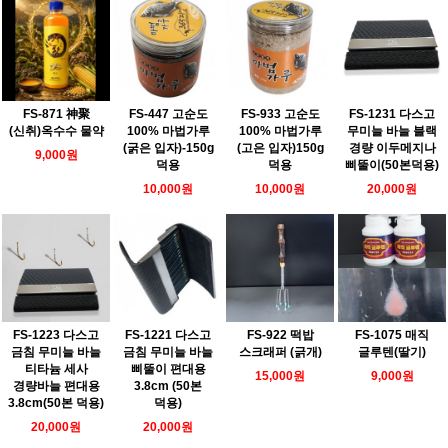
FS-871 神聚
FS-447 고순도
FS-933 고순도
FS-1231 다스고
(신취)옥수수 물약
100% 마법가루
100% 마법가루
무미늘 바늘 블랙
(굵은 입자)-150g
(고은 입자)150g
경량 이두메지나
9,000원
덕용
덕용
삐뚤이(50본덕용)
10,000원
10,000원
20,000원
FS-1223 다스고
FS-1221 다스고
FS-922 떡밥
FS-1075 매직
금침 무미늘 바늘
금침 무미늘 바늘
스크래퍼 (긁개)
글루텐(딸기)
티타늄 세사
삐뚤이 편대용
15,000원
9,000원
경량바늘 편대용
3.8cm (50본
3.8cm(50본 덕용)
덕용)
20,000원
20,000원