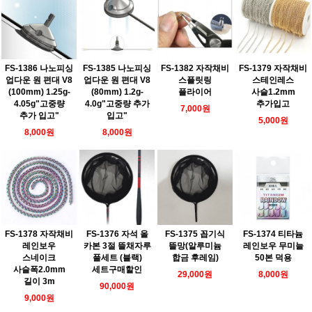
FS-1386 나노피싱
FS-1385 나노피싱
FS-1382 자작채비
FS-1379 자작채비
업다운 원 편대 V8
업다운 원 편대 V8
스플릿링
스테인레스
(100mm) 1.25g-
(80mm) 1.2g-
플라이어
사슬1.2mm
4.05g"고중량
4.0g"고중량 추가
추가입고
7,000원
추가 입고"
입고"
5,000원
8,000원
8,000원
FS-1378 자작채비
FS-1376 자석 올
FS-1375 꼽기식
FS-1374 티타늄
레인보우
카본 3절 뜰채자루
뜰망(알루미늄
레인보우 무미늘
스네이크
풀세트 (블랙)
합금 후레임)
50본 덕용
사슬폭2.0mm
세트구매할인
29,000원
8,000원
길이 3m
90,000원
9,000원