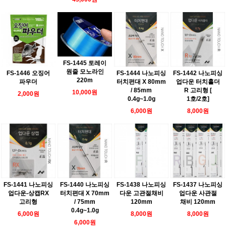
FS-1445 토레이
원줄 모노라인
FS-1446 오징어
FS-1444 나노피싱
FS-1442 나노피싱
220m
파우더
터치편대 X 80mm
업다운 터치홀더
/ 85mm
R 고리형 [
10,000원
2,000원
0.4g~1.0g
1호/2호]
6,000원
8,000원
FS-1441 나노피싱
FS-1440 나노피싱
FS-1438 나노피싱
FS-1437 나노피싱
업다운-상캡RX
터치편대 X 70mm
다운 고관절채비
업다운 사관절
고리형
/ 75mm
120mm
채비 120mm
0.4g~1.0g
6,000원
8,000원
8,000원
6,000원