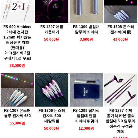
FS-990 Ambient
FS-1297 애플
FS-1309 받침대
FS-1308 몬스터
2세대 전자탑
카운터기
앞주걱 커넥터
전자찌(퍼플)
1.2mm 휘지않는
50,000원
3,000원
43,000원
광섬유 전자찌
(편대용)
2+1(전자찌 2점
구매시 1점 무료)
28,000원
FS-1307 몬스터
FS-1306 몬스터
FS-1299 꼽기식
FS-1277 수제
블루 전자찌 650
전자찌 600
받침대 연결
꼽기식 카본 금속
메탈릭필
커넥터 뒤꽂이
받침대 6.0 옆주걱.
55,000원
정주걱 구성품
50,000원
12,000원
제외