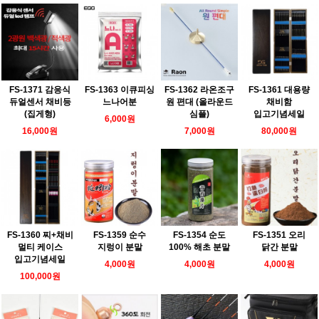
FS-1371 감응식
FS-1363 이큐피싱
FS-1362 라온조구
FS-1361 대용량
듀얼센서 채비등
느나어분
원 편대 (올라운드
채비함
(집게형)
심플)
입고기념세일
6,000원
16,000원
7,000원
80,000원
FS-1360 찌+채비
FS-1359 순수
FS-1354 순도
FS-1351 오리
멀티 케이스
지렁이 분말
100% 해초 분말
닭간 분말
입고기념세일
4,000원
4,000원
4,000원
100,000원