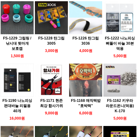
FS-1229 그립링 /
FS-1228 탄그립
FS-1226 탄그립
FS-1222 나노피싱
낚시대 뒷마개
3005
3036
삐뚤이 바늘 30본
보호캡
덕용
3,000원
4,000원
1,500원
5,000원
FS-1190 나노피싱
FS-1171 현존
FS-1168 매직떡밥
FS-1162 키우라
편대바늘 리필용
최강 합사가위
"호박떡"
라운드온니(덕용)
40개
K-170
9,000원
6,000원
16,000원
5,000원