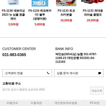
FS-1138 세븐피싱
FS-1134 에코레저
FS-1133 토코
FS-1131 좌대용
2023 뉴 심플 원줄
더! 블루
AI카본줄
파라솔 클램프
채비
(경량어분)
16,000원
20,000원
3,500원
5,000원
CUSTOMER CENTER
BANK INFO
박민승(365피싱) 농협 351-0787-
031-983-0365
1108-23 /국민은행 553301-04-
112183
고객센터 연결
상품 문의 게시판
교환/반품 주소
경기도 김포시 월곶면 김포대로 2918
배송조회
이용안내
이용약관
개인정보처리방침
PC버전