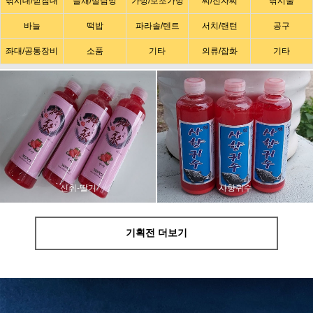
낚시대/받침대
뜰채/살림망
가방/보조가방
찌/전자찌
낚시줄
바늘
떡밥
파라솔/텐트
서치/랜턴
공구
좌대/공통장비
소품
기타
의류/잡화
기타
사향귀수
신취-딸기
기획전 더보기