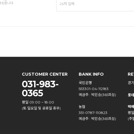
가능합니다.
CUSTOMER CENTER
BANK INFO
RE
031-983-
국민은행
경기
553301-04-112183
0365
예금주 : 박민승(365피싱)
롯데
평일 09:00 ~ 18:00
농협
택배
(토·일요일 및 공휴일 휴무)
351-0787-110823
평일
예금주 : 박민승(365피싱)
(주