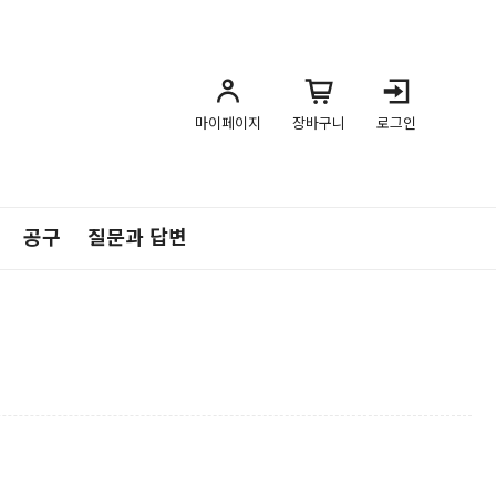
마이페이지
장바구니
로그인
공구
질문과 답변