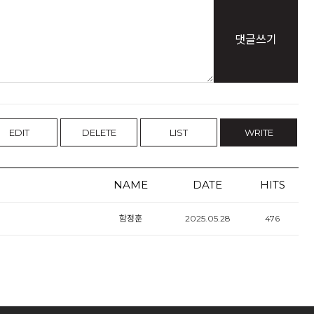
댓글쓰기
EDIT
DELETE
LIST
WRITE
NAME
DATE
HITS
함정훈
2025.05.28
476