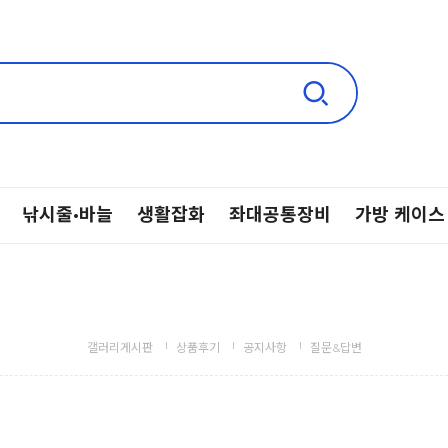
낚시줄·바늘
생활잡화
좌대공통장비
가방 케이스
갤러리게시판
상품후기
공지사항
질문&답변