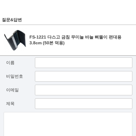
질문&답변
FS-1221 다스고 금침 무미늘 바늘 삐뚤이 편대용
3.8cm (50본 덕용)
이름
비밀번호
이메일
제목