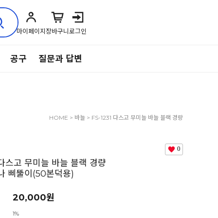
마이페이지
장바구니
로그인
공구
질문과 답변
HOME
>
바늘
> FS-1231 다스고 무미늘 바늘 블랙 경량
이두메지나 삐뚤이(50본덕용)
0
1 다스고 무미늘 바늘 블랙 경량
 삐뚤이(50본덕용)
20,000원
1%