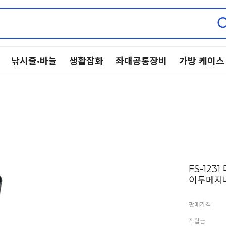
낚시줄·바늘
생활잡화
좌대공통장비
가방 케이스
FS-123
이두메지나
판매가격
적립금