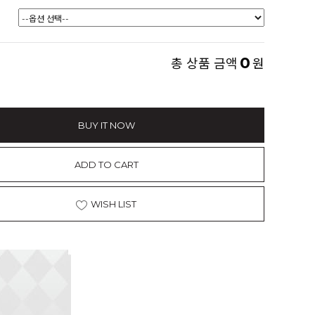
0
총 상품 금액
원
BUY IT NOW
ADD TO CART
WISH LIST