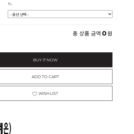
1%
0
총 상품 금액
원
BUY IT NOW
ADD TO CART
WISH LIST