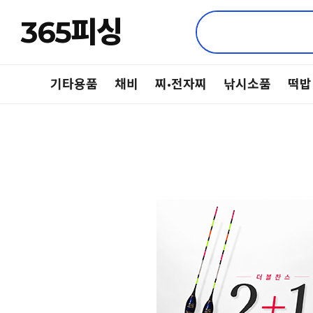
365피싱
기타용품
채비
찌·전자찌
낚시소품
떡밥