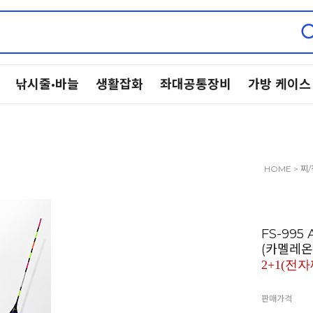
낚시줄·바늘
생활잡화
좌대공통장비
가방 케이스
HOME
>
찌
FS-99
(카멜레온
2+1(전자
판매가격