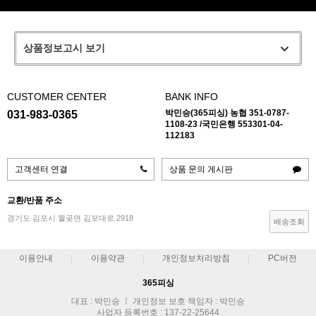
상품정보고시 보기
CUSTOMER CENTER
BANK INFO
박민승(365피싱) 농협 351-0787-
031-983-0365
1108-23 /국민은행 553301-04-
112183
고객센터 연결
상품 문의 게시판
교환/반품 주소
경기도 김포시 월곶면 김포대로 2918
배송조회
이용안내
이용약관
개인정보처리방침
PC버전
365피싱
대표 : 박민승 ㅣ 개인정보 보호 책임자 : 박민승
사업자 등록번호 : 137-22-25644