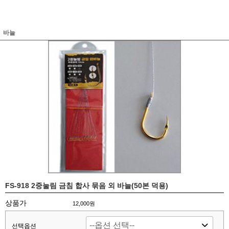
바늘
FS-918 2중눌림 금침 합사 묶음 외 바늘(50본 덕용)
상품가
12,000원
선택옵션