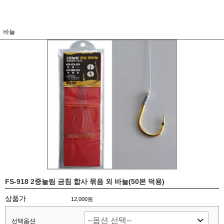
바늘
FS-918 2중눌림 금침 합사 묶음 외 바늘(50본 덕용)
상품가
12,000원
선택옵션