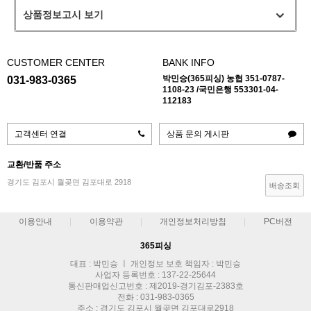
상품정보고시 보기
CUSTOMER CENTER
BANK INFO
박민승(365피싱) 농협 351-0787-
031-983-0365
1108-23 /국민은행 553301-04-
112183
고객센터 연결
상품 문의 게시판
교환/반품 주소
경기도 김포시 월곶면 김포대로 2918
배송조회
이용안내
이용약관
개인정보처리방침
PC버전
365피싱
대표 : 박민승 ㅣ 개인정보 보호 책임자 : 박민승
사업자 등록번호 : 137-22-25644
통신판매업신고번호 : 제2019-경기김포-2383호
전화 : 031-983-0365
주소 : 경기도 김포시 월곶면 김포대로2918