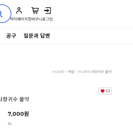
마이페이지
장바구니
로그인
공구
질문과 답변
HOME
>
떡밥
> FS-875 사향귀수 물약
12
5 사향귀수 물약
7,000
원
1%