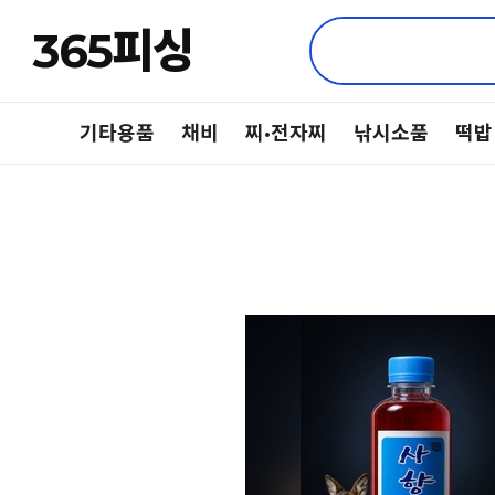
365피싱
기타용품
채비
찌·전자찌
낚시소품
떡밥