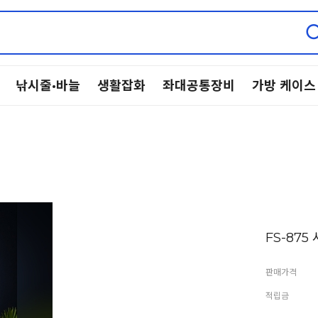
낚시줄·바늘
생활잡화
좌대공통장비
가방 케이스
FS-87
판매가격
적립금