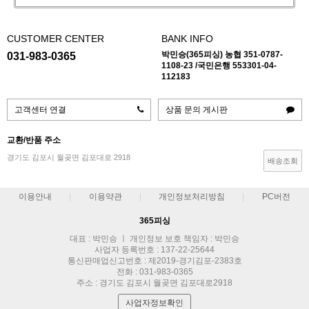
CUSTOMER CENTER
BANK INFO
박민승(365피싱) 농협 351-0787-
031-983-0365
1108-23 /국민은행 553301-04-
112183
고객센터 연결
상품 문의 게시판
교환/반품 주소
경기도 김포시 월곶면 김포대로 2918
배송조회
이용안내
이용약관
개인정보처리방침
PC버전
365피싱
대표 : 박민승 ㅣ 개인정보 보호 책임자 : 박민승
사업자 등록번호 : 137-22-25644
통신판매업신고번호 : 제2019-경기김포-2383호
전화 : 031-983-0365
주소 : 경기도 김포시 월곶면 김포대로2918
사업자정보확인