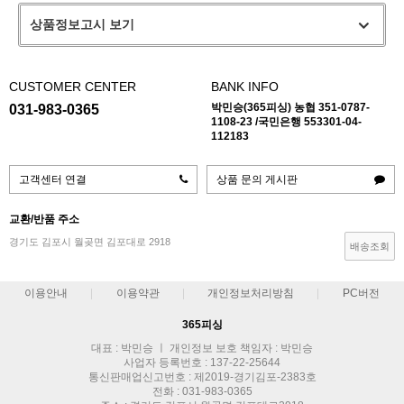
상품정보고시 보기
CUSTOMER CENTER
BANK INFO
박민승(365피싱) 농협 351-0787-
031-983-0365
1108-23 /국민은행 553301-04-
112183
고객센터 연결
상품 문의 게시판
교환/반품 주소
경기도 김포시 월곶면 김포대로 2918
배송조회
이용안내
이용약관
개인정보처리방침
PC버전
365피싱
대표 : 박민승 ㅣ 개인정보 보호 책임자 : 박민승
사업자 등록번호 : 137-22-25644
통신판매업신고번호 : 제2019-경기김포-2383호
전화 : 031-983-0365