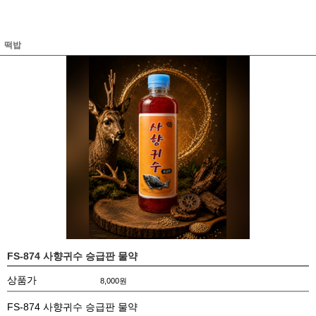
떡밥
FS-874 사향귀수 승급판 물약
상품가
8,000
원
FS-874 사향귀수 승급판 물약