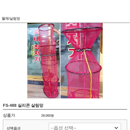
뜰채/살림망
FS-488 실리콘 살림망
상품가
29,000원
선택옵션