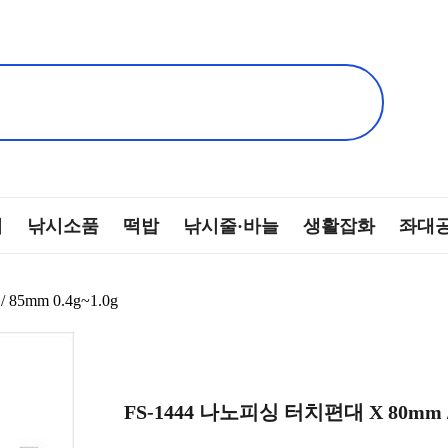
찌
낚시소품
떡밥
낚시줄·바늘
생활잡화
좌대
85mm 0.4g~1.0g
FS-1444 나노피싱 터치편대 X 80mm / 8