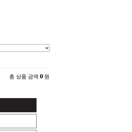
0
총 상품 금액
원