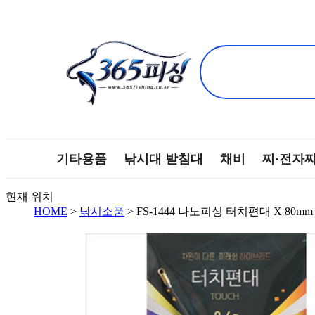
기타용품
낚시대 받침대
채비
찌·전자
현재 위치
HOME
>
낚시소품
> FS-1444 나노피싱 터치편대 X 80mm / 