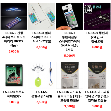
FS-1427
FS-1429 신형
FS-1428 멀티
FS-1426 통편대
통편대전용
4세대 하이브리드
스네이크 와이어
(2개입) &
스네이크와이어
배터리 BR322
커넥터(2개입)
전용오링
(커넥터) 0.7g
(5ps)
6,000원
9,000원
2개입
5,000원
5,000원
FS-1424 부푸리
FS-1422
FS-1416 나노피싱
FS-1415 나노피싱
파워펠렛S
분할유동스위벨
울트라오링 [3종] -
업다운오링 [5종] -
고중량 조절용
업다운 조절용
5,000원
2,500원
3,000원
3,000원