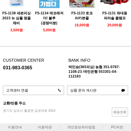
FS-1138 세븐피싱
FS-1134 에코레저
FS-1133 토코
FS-1131 좌대용
2023 뉴 심플 원줄
더! 블루
AI카본줄
파라솔 클램프
채비
(경량어분)
16,000원
20,000원
3,500원
5,000원
CUSTOMER CENTER
BANK INFO
박민승(365피싱) 농협 351-0787-
031-983-0365
1108-23 /국민은행 553301-04-
112183
고객센터 연결
상품 문의 게시판
교환/반품 주소
경기도 김포시 월곶면 김포대로 2918
배송조회
이용안내
이용약관
개인정보처리방침
PC버전