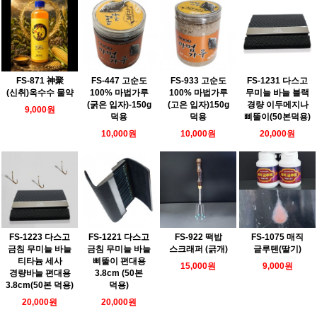
FS-871 神聚
FS-447 고순도
FS-933 고순도
FS-1231 다스고
(신취)옥수수 물약
100% 마법가루
100% 마법가루
무미늘 바늘 블랙
(굵은 입자)-150g
(고은 입자)150g
경량 이두메지나
9,000원
덕용
덕용
삐뚤이(50본덕용)
10,000원
10,000원
20,000원
FS-1223 다스고
FS-1221 다스고
FS-922 떡밥
FS-1075 매직
금침 무미늘 바늘
금침 무미늘 바늘
스크래퍼 (긁개)
글루텐(딸기)
티타늄 세사
삐뚤이 편대용
15,000원
9,000원
경량바늘 편대용
3.8cm (50본
3.8cm(50본 덕용)
덕용)
20,000원
20,000원