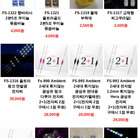
FS-1322 향바라사
FS-1321
FS-1319 뜰채
FS-1317 교체형
2본5조 무미늘
울트라골드
부력재
찌고무(5알)
묶음바늘
2본5조 무미늘
2,500원
2,000원
묶음바늘
4,000원
4,000원
FS-1316 울트라
Fs-996 Ambient
FS-995 Ambient
FS-991 Ambient
핑크 면발광
2세대 휘지않는
2세대 휘지않는
2세대 전자탑
전자찌
광섬유 핑크
광섬유 편대용
1.2mm 휘지않는
다루마 전자찌
전자찌(카멜레온)
Hera 광섬유
39,000원
2+1(전자찌 2점
2+1(전자찌 2점
전자찌
구매시 1점 무료)
구매시 1점 무료)
2+1(전자찌 2점
구매시 1점 무료)
28,000원
28,000원
28,000원