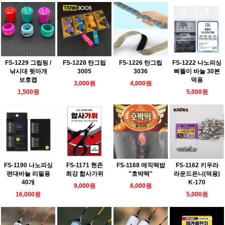
FS-1229 그립링 /
FS-1228 탄그립
FS-1226 탄그립
FS-1222 나노피싱
낚시대 뒷마개
3005
3036
삐뚤이 바늘 30본
보호캡
덕용
3,000원
4,000원
1,500원
5,000원
FS-1190 나노피싱
FS-1171 현존
FS-1168 매직떡밥
FS-1162 키우라
편대바늘 리필용
최강 합사가위
"호박떡"
라운드온니(덕용)
40개
K-170
9,000원
6,000원
16,000원
5,000원