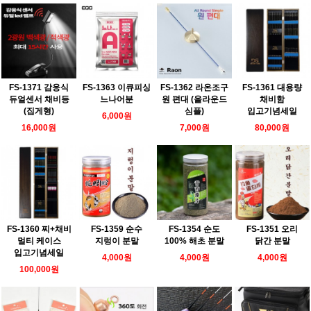
FS-1371 감응식
FS-1363 이큐피싱
FS-1362 라온조구
FS-1361 대용량
듀얼센서 채비등
느나어분
원 편대 (올라운드
채비함
(집게형)
심플)
입고기념세일
6,000원
16,000원
7,000원
80,000원
FS-1360 찌+채비
FS-1359 순수
FS-1354 순도
FS-1351 오리
멀티 케이스
지렁이 분말
100% 해초 분말
닭간 분말
입고기념세일
4,000원
4,000원
4,000원
100,000원