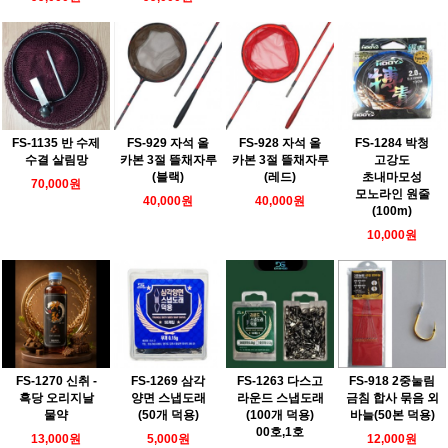
FS-1135 반 수제
FS-929 자석 올
FS-928 자석 올
FS-1284 박청
수결 살림망
카본 3절 뜰채자루
카본 3절 뜰채자루
고강도
(블랙)
(레드)
초내마모성
70,000원
모노라인 원줄
40,000원
40,000원
(100m)
10,000원
FS-1270 신취 -
FS-1269 삼각
FS-1263 다스고
FS-918 2중눌림
흑당 오리지날
양면 스냅도래
라운드 스냅도래
금침 합사 묶음 외
물약
(50개 덕용)
(100개 덕용)
바늘(50본 덕용)
00호,1호
13,000원
5,000원
12,000원