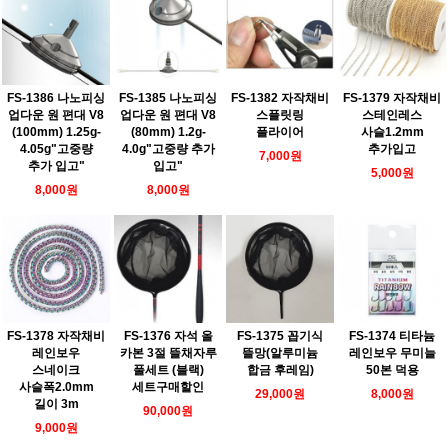
FS-1386 나노피싱
FS-1385 나노피싱
FS-1382 자작채비
FS-1379 자작채비
업다운 원 편대 V8
업다운 원 편대 V8
스플릿링
스테인레스
(100mm) 1.25g-
(80mm) 1.2g-
플라이어
사슬1.2mm
4.05g"고중량
4.0g"고중량 추가
추가입고
7,000원
추가 입고"
입고"
5,000원
8,000원
8,000원
FS-1378 자작채비
FS-1376 자석 올
FS-1375 꼽기식
FS-1374 티타늄
레인보우
카본 3절 뜰채자루
뜰망(알루미늄
레인보우 무미늘
스네이크
풀세트 (블랙)
합금 후레임)
50본 덕용
사슬폭2.0mm
세트구매할인
29,000원
8,000원
길이 3m
90,000원
9,000원