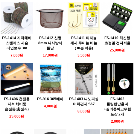
FS-1414 자작채비
FS-1412 신형
FS-1411 티타늄
FS-1410 최신형
스텐레스 사슬
8mm 나사방식
세사 무미늘 바늘
초정밀 전자저울
레인보우 3m
뜰망
(30본 덕용)
25,000원
7,000원
17,000원
3,500원
FS-1406 천전용
FS-916 365배아
FS-1403 나노피싱
FS-1402
자석 채비등
터치편대 S67
롤링편납홀더
4,000원
손전등(충전식)
+실리콘찌고무한
8,000원
포장 2개
25,000원
2,000원