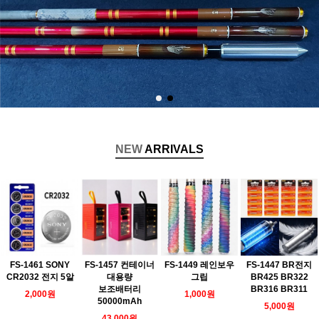
NEW
ARRIVALS
FS-1461 SONY
FS-1457 컨테이너
FS-1449 레인보우
FS-1447 BR전지
CR2032 전지 5알
대용량
그립
BR425 BR322
보조배터리
BR316 BR311
2,000원
1,000원
50000mAh
5,000원
43,000원