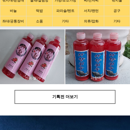
낚시대/받침대
뜰채/살림망
가방/보조가방
찌/전자찌
낚시줄
바늘
떡밥
파라솔/텐트
서치/랜턴
공구
좌대/공통장비
소품
기타
의류/잡화
기타
사향귀수
신취-딸기
기획전 더보기