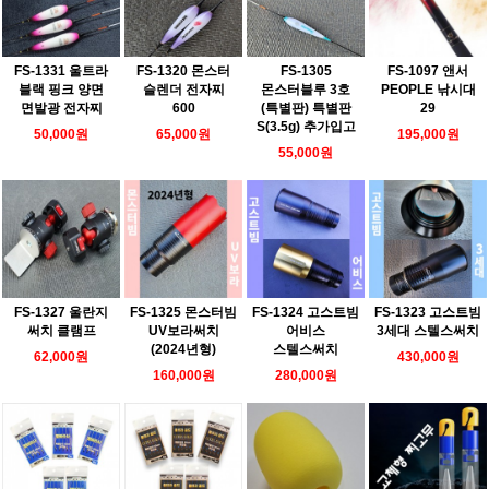
FS-1331 울트라
FS-1320 몬스터
FS-1305
FS-1097 앤서
블랙 핑크 양면
슬렌더 전자찌
몬스터블루 3호
PEOPLE 낚시대
면발광 전자찌
600
(특별판) 특별판
29
S(3.5g) 추가입고
50,000원
65,000원
195,000원
55,000원
FS-1327 울란지
FS-1325 몬스터빔
FS-1324 고스트빔
FS-1323 고스트빔
써치 클램프
UV보라써치
어비스
3세대 스텔스써치
(2024년형)
스텔스써치
62,000원
430,000원
160,000원
280,000원