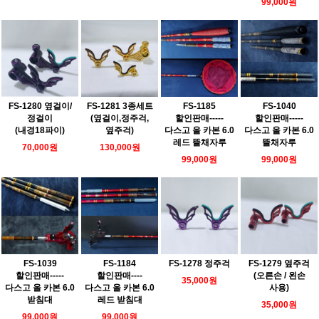
99,000원
FS-1280 옆걸이/
FS-1281 3종세트
FS-1185
FS-1040
정걸이
(옆걸이,정주걱,
할인판매-----
할인판매-----
(내경18파이)
옆주걱)
다스고 올 카본 6.0
다스고 올 카본 6.0
레드 뜰채자루
뜰채자루
70,000원
130,000원
99,000원
99,000원
FS-1039
FS-1184
FS-1278 정주걱
FS-1279 옆주걱
할인판매-----
할인판매----
(오른손 / 왼손
35,000원
다스고 올 카본 6.0
다스고 올 카본 6.0
사용)
받침대
레드 받침대
35,000원
99,000원
99,000원