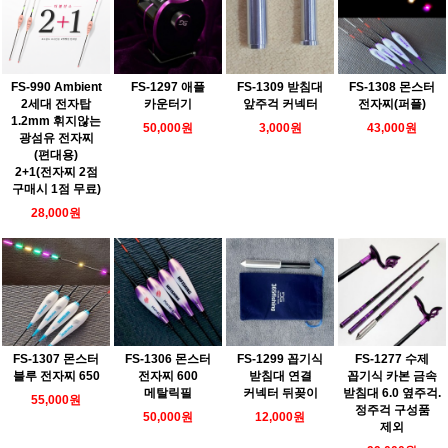
FS-990 Ambient
FS-1297 애플
FS-1309 받침대
FS-1308 몬스터
2세대 전자탑
카운터기
앞주걱 커넥터
전자찌(퍼플)
1.2mm 휘지않는
50,000원
3,000원
43,000원
광섬유 전자찌
(편대용)
2+1(전자찌 2점
구매시 1점 무료)
28,000원
FS-1307 몬스터
FS-1306 몬스터
FS-1299 꼽기식
FS-1277 수제
블루 전자찌 650
전자찌 600
받침대 연결
꼽기식 카본 금속
메탈릭필
커넥터 뒤꽂이
받침대 6.0 옆주걱.
55,000원
정주걱 구성품
50,000원
12,000원
제외