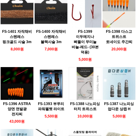
FS-1401 자작채비
FS-1400 자작채비
FS-1399
FS-1398 다스고
스텐레스
스텐레스
이두메지나
트위스트
핑크골드 사슬 3m
블랙사슬 3m
삐뚤이 무미늘
토네이도 주간찌
바늘-레드- (30본
8,000원
7,000원
20,000원
덕용)
5,000원
FS-1396 ASTRA
FS-1393 부푸리
FS-1388 나노피싱
FS-1387 나노피싱
양면 면발광
파워펠렛 라이트
터치 트위스트
업다운 상캡 H
전자찌
5,500원
10,000원
5,000원
43,000원