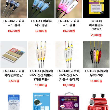
FS-1152 미라클
FS-1151 미라클
FS-1147 미라클
FS-1144
나노 검지
나노 명검
나노 핑클
미라클전지
CR322
10,000원
10,000원
10,000원
2,000원
FS-1143 미라클
FS-1141 [나루예]
FS-1140 [나루예]
FS-1139 [나루예]
황동접착편납
2022 진선 백발사
2024 진선 나노
무학Long
(카본 찌톱)
(카본 & 솔리드)
2,500원
15,000원
10,000원
10,000원