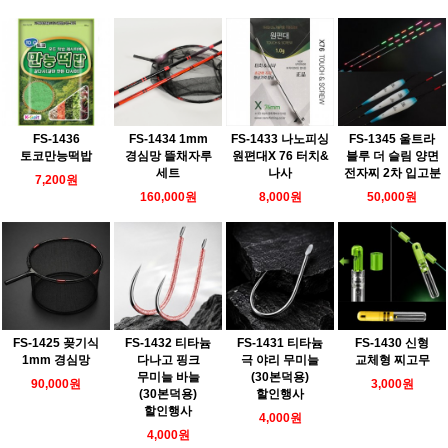
FS-1436
FS-1433 나노피싱
FS-1345 울트라
FS-1434 1mm
토코만능떡밥
원편대X 76 터치&
블루 더 슬림 양면
경심망 뜰채자루
나사
전자찌 2차 입고분
세트
7,200원
8,000원
50,000원
160,000원
FS-1425 꽂기식
FS-1432 티타늄
FS-1431 티타늄
FS-1430 신형
1mm 경심망
다나고 핑크
극 야리 무미늘
교체형 찌고무
무미늘 바늘
(30본덕용)
90,000원
3,000원
(30본덕용)
할인행사
할인행사
4,000원
4,000원