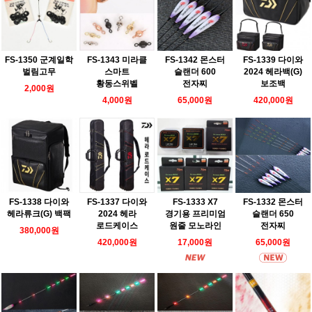
FS-1350 군계일학
FS-1343 미라클
FS-1342 몬스터
FS-1339 다이와
벌림고무
스마트
슬랜더 600
2024 헤라백(G)
황동스위벨
전자찌
보조백
2,000원
4,000원
65,000원
420,000원
FS-1338 다이와
FS-1337 다이와
FS-1333 X7
FS-1332 몬스터
헤라류크(G) 백팩
2024 헤라
경기용 프리미엄
슬랜더 650
로드케이스
원줄 모노라인
전자찌
380,000원
420,000원
17,000원
65,000원