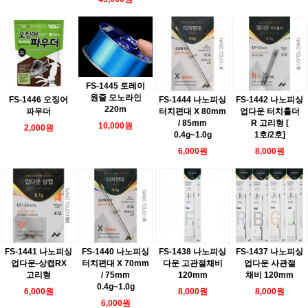
FS-1445 토레이
원줄 모노라인
FS-1446 오징어
FS-1444 나노피싱
FS-1442 나노피싱
220m
파우더
터치편대 X 80mm
업다운 터치홀더
/ 85mm
R 고리형 [
10,000원
2,000원
0.4g~1.0g
1호/2호]
6,000원
8,000원
FS-1441 나노피싱
FS-1440 나노피싱
FS-1438 나노피싱
FS-1437 나노피싱
업다운-상캡RX
터치편대 X 70mm
다운 고관절채비
업다운 사관절
고리형
/ 75mm
120mm
채비 120mm
0.4g~1.0g
6,000원
8,000원
8,000원
6,000원