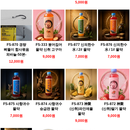
5,000원
FS-870 경량
FS-333 붕어집어
FS-877 신의한수
FS-876 신의한수
삐뚤이 합사묶음
물약 신취 고구마
水 / 2# 물약
水 / 1# 물약
외바늘-50본-
9,000원
7,000원
7,000원
12,000원
FS-875 사향귀수
FS-874 사향귀수
FS-873 神聚
FS-872 神聚
물약
승급판 물약
(신취)파인애플
(신취)딸기 물약
물약
7,000원
8,000원
9,000원
9,000원