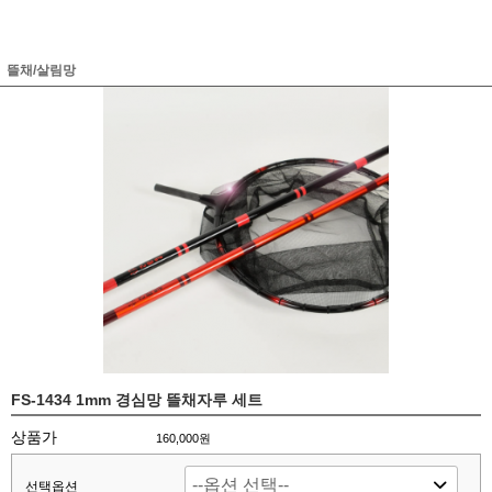
뜰채/살림망
FS-1434 1mm 경심망 뜰채자루 세트
상품가
160,000원
선택옵션