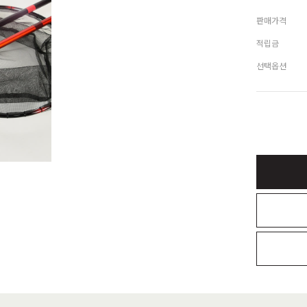
판매가격
적립금
선택옵션