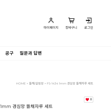
마이페이지
장바구니
로그인
공구
질문과 답변
HOME
>
뜰채/살림망
> FS-1434 1mm 경심망 뜰채자루 세트
0
34 1mm 경심망 뜰채자루 세트