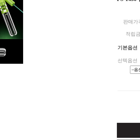
판매가
적립
기본옵션
선텍옵션