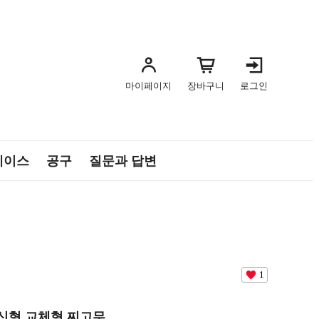
마이페이지
장바구니
로그인
케이스
공구
질문과 답변
1
0 신형 교체형 찌고무