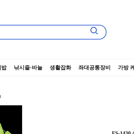
떡밥
낚시줄·바늘
생활잡화
좌대공통장비
가방 
무
FS-143