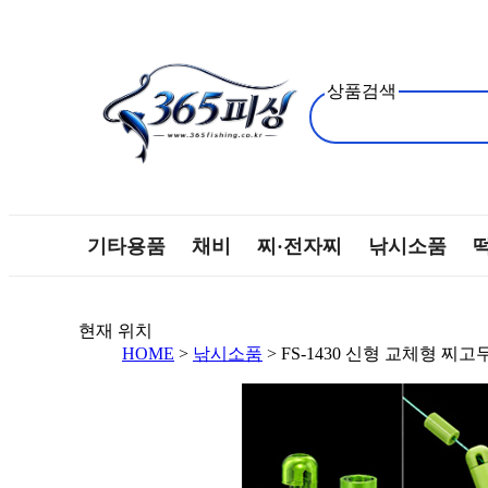
상품검색
기타용품
채비
찌·전자찌
낚시소품
현재 위치
HOME
>
낚시소품
> FS-1430 신형 교체형 찌고