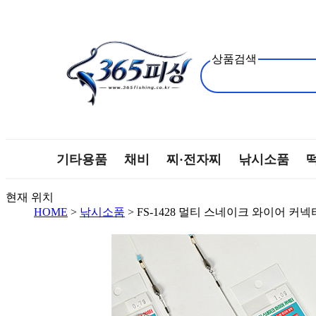
상품검색
기타용품
채비
찌·전자찌
낚시소품
현재 위치
HOME
>
낚시소품
> FS-1428 멀티 스네이크 와이어 커넥