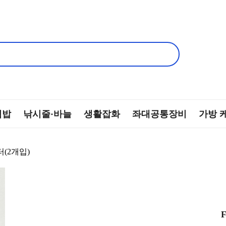
떡밥
낚시줄·바늘
생활잡화
좌대공통장비
가방 
터(2개입)