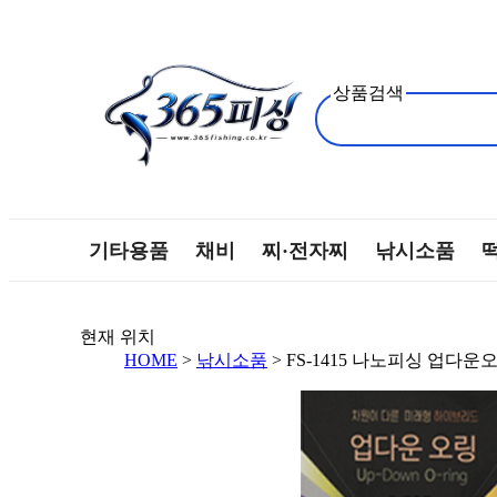
상품검색
기타용품
채비
찌·전자찌
낚시소품
현재 위치
HOME
>
낚시소품
> FS-1415 나노피싱 업다운오