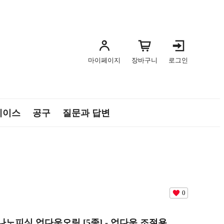
마이페이지
장바구니
로그인
케이스
공구
질문과 답변
0
15 나노피싱 업다운오링 [5종] - 업다운 조절용