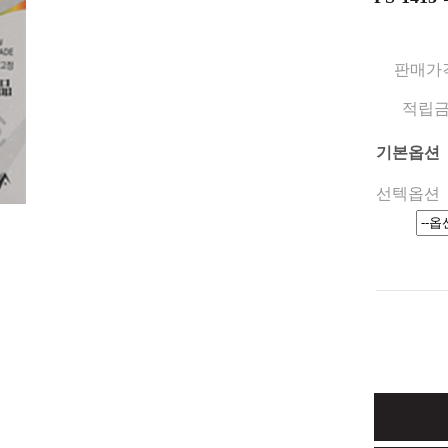
판매가
적립
기본옵션
선텍옵션