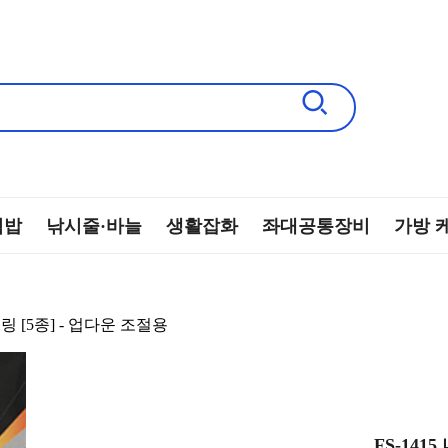
떡밥
낚시줄·바늘
생활잡화
좌대공통장비
가방 
링 [5종] - 업다운 조절용
FS-14