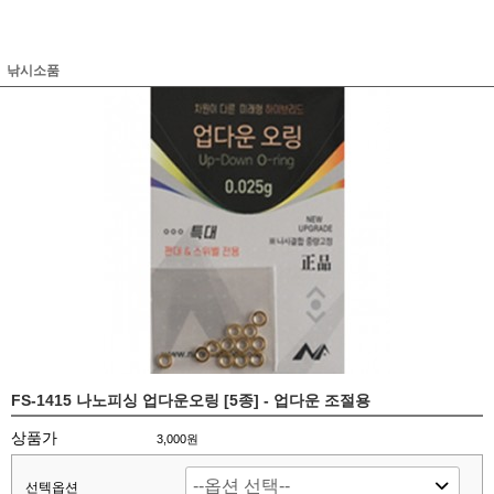
낚시소품
FS-1415 나노피싱 업다운오링 [5종] - 업다운 조절용
상품가
3,000원
선텍옵션