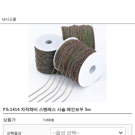
낚시소품
FS-1414 자작채비 스텐레스 사슬 레인보우 3m
상품가
7,000원
선텍옵션