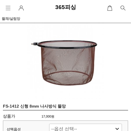
365피싱
뜰채/살림망
FS-1412 신형 8mm 나사방식 뜰망
상품가
17,000원
선텍옵션