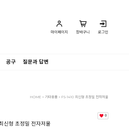
마이페이지
장바구니
로그인
공구
질문과 답변
HOME
>
기타용품
> FS-1410 최신형 초정밀 전자저울
0
10 최신형 초정밀 전자저울