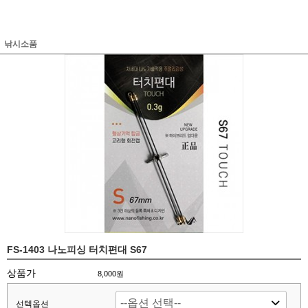
낚시소품
FS-1403 나노피싱 터치편대 S67
상품가
8,000원
선텍옵션