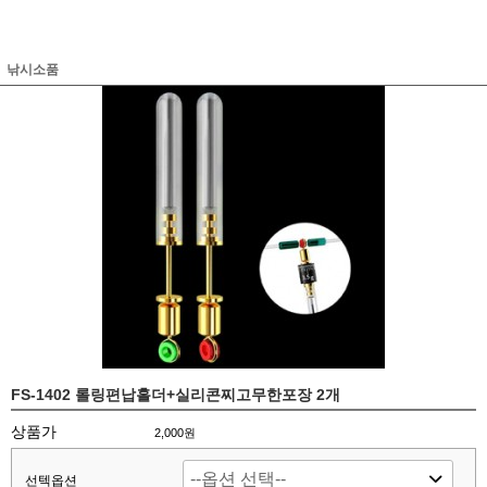
낚시소품
FS-1402 롤링편납홀더+실리콘찌고무한포장 2개
상품가
2,000원
선텍옵션