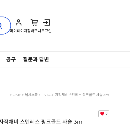
마이페이지
장바구니
로그인
공구
질문과 답변
HOME
>
낚시소품
> FS-1401 자작채비 스텐레스 핑크골드 사슬 3m
0
01 자작채비 스텐레스 핑크골드 사슬 3m