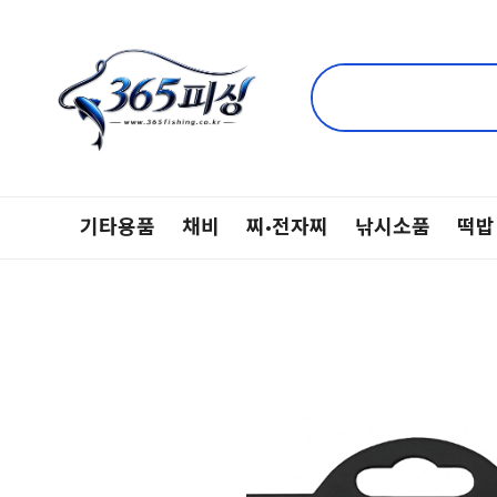
기타용품
채비
찌·전자찌
낚시소품
떡밥