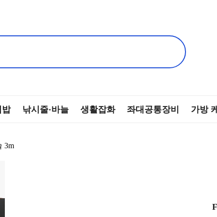
떡밥
낚시줄·바늘
생활잡화
좌대공통장비
가방 
 3m