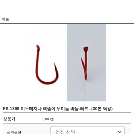
바늘
FS-1399 이두메지나 삐뚤이 무미늘 바늘-레드- (30본 덕용)
상품가
5,000원
선텍옵션