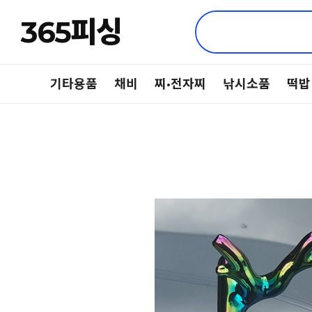
365피싱
기타용품
채비
찌·전자찌
낚시소품
떡밥