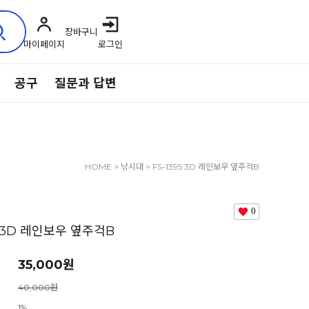
장바구니
마이페이지
로그인
공구
질문과 답변
HOME
>
낚시대
> FS-1395 3D 레인보우 옆주걱B
0
5 3D 레인보우 옆주걱B
35,000
원
40,000원
1%