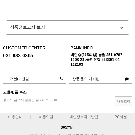
상품정보고시 보기
CUSTOMER CENTER
BANK INFO
박민승(365피싱) 농협 351-0787-
031-983-0365
1108-23 /국민은행 553301-04-
112183
고객센터 연결
상품 문의 게시판
교환/반품 주소
경기도 김포시 월곶면 김포대로 2918
배송조회
이용안내
이용약관
개인정보처리방침
PC버전
365피싱