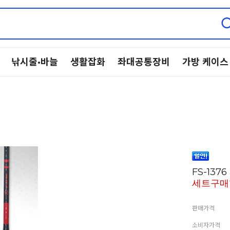
낚시줄·바늘
생활잡화
좌대공통장비
가방 케이스
FS-137
세트구매
판매가격
소비자가격