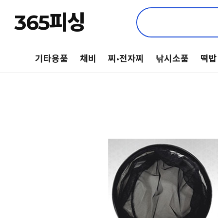
365피싱
기타용품
채비
찌·전자찌
낚시소품
떡밥