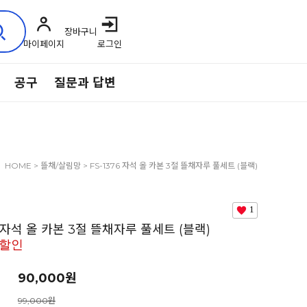
장바구니
마이페이지
로그인
공구
질문과 답변
HOME
>
뜰채/살림망
> FS-1376 자석 올 카본 3절 뜰채자루 풀세트 (블랙)
세트구매할인
1
6 자석 올 카본 3절 뜰채자루 풀세트 (블랙)
할인
90,000원
99,000원