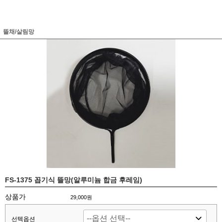
뜰채/살림망
FS-1375 꼽기식 뜰망(알루미늄 합금 후레임)
상품가
29,000원
선텍옵션