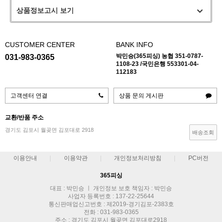
상품정보고시 보기
CUSTOMER CENTER
BANK INFO
박민승(365피싱) 농협 351-0787-
031-983-0365
1108-23 /국민은행 553301-04-
112183
고객센터 연결
상품 문의 게시판
교환/반품 주소
경기도 김포시 월곶면 김포대로 2918
배송조회
이용안내
이용약관
개인정보처리방침
PC버전
365피싱
대표 : 박민승 ㅣ 개인정보 보호 책임자 : 박민승
사업자 등록번호 : 137-22-25644
통신판매업신고번호 : 제2019-경기김포-2383호
전화 : 031-983-0365
주소 : 경기도 김포시 월곶면 김포대로2918