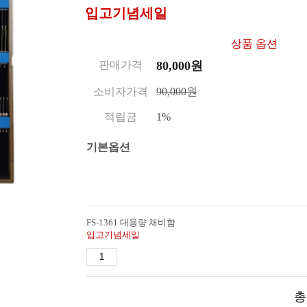
입고기념세일
상품 옵션
판매가격
80,000
원
소비자가격
90,000원
적립금
1%
기본옵션
FS-1361 대용량 채비함
입고기념세일
총