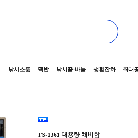
찌
낚시소품
떡밥
낚시줄·바늘
생활잡화
좌대
FS-1361 대용량 채비함