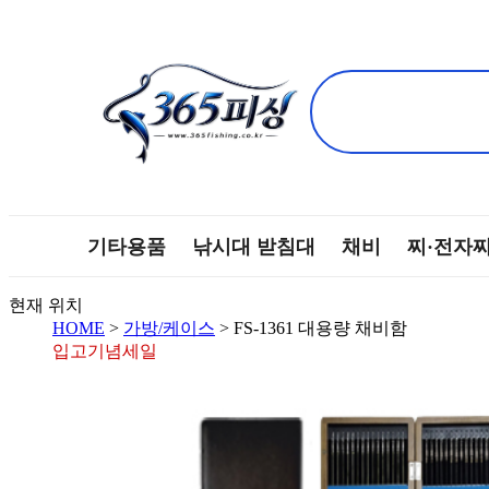
기타용품
낚시대 받침대
채비
찌·전자
현재 위치
HOME
>
가방/케이스
> FS-1361 대용량 채비함
입고기념세일