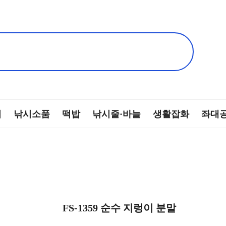
찌
낚시소품
떡밥
낚시줄·바늘
생활잡화
좌대
FS-1359 순수 지렁이 분말