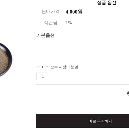
상품 옵션
판매가격
4,000
원
적립금
1%
기본옵션
FS-1359 순수 지렁이 분말
바로 구매하기