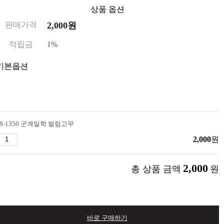
상품 옵션
판매가격
2,000
원
적립금
1%
기본옵션
FS-1350 군계일학 벌림고무
2,000
원
2,000
총 상품 금액
원
바로 구매하기