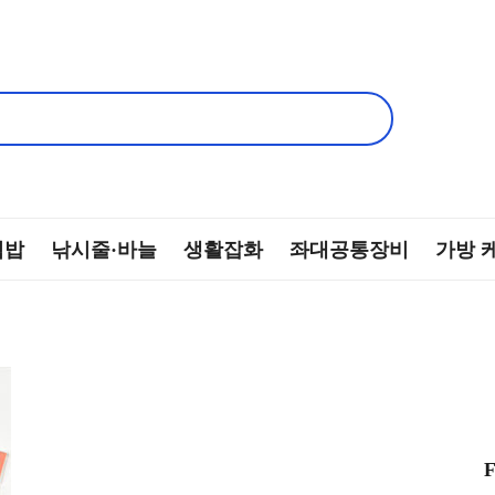
떡밥
낚시줄·바늘
생활잡화
좌대공통장비
가방 