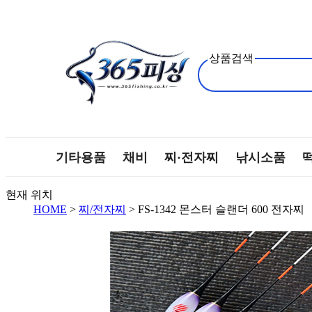
상품검색
기타용품
채비
찌·전자찌
낚시소품
현재 위치
HOME
>
찌/전자찌
> FS-1342 몬스터 슬랜더 600 전자찌