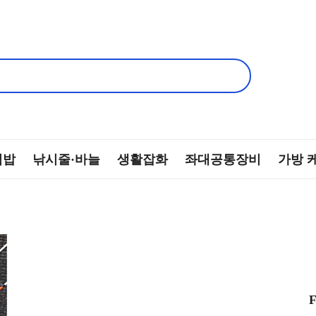
떡밥
낚시줄·바늘
생활잡화
좌대공통장비
가방 