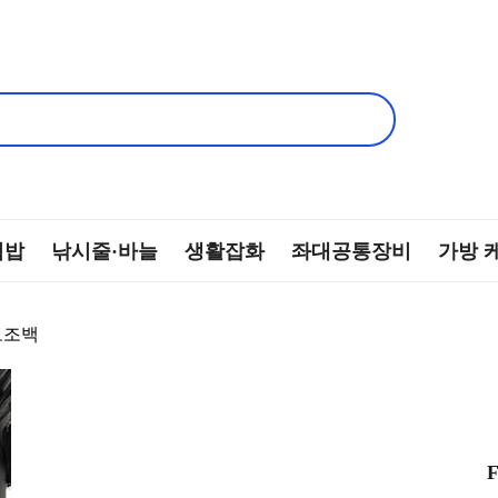
떡밥
낚시줄·바늘
생활잡화
좌대공통장비
가방 
 보조백