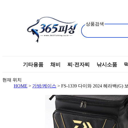
상품검색
기타용품
채비
찌·전자찌
낚시소품
현재 위치
HOME
>
가방/케이스
> FS-1339 다이와 2024 헤라백(G)