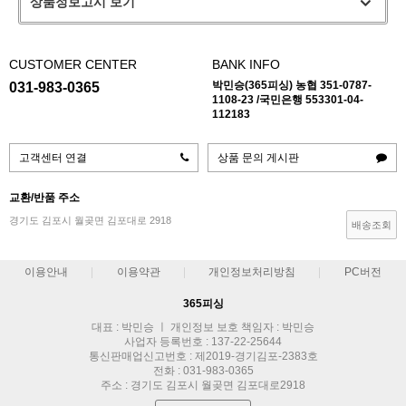
상품정보고시 보기
CUSTOMER CENTER
BANK INFO
박민승(365피싱) 농협 351-0787-
031-983-0365
1108-23 /국민은행 553301-04-
112183
고객센터 연결
상품 문의 게시판
교환/반품 주소
경기도 김포시 월곶면 김포대로 2918
배송조회
이용안내
이용약관
개인정보처리방침
PC버전
365피싱
대표 : 박민승 ㅣ 개인정보 보호 책임자 : 박민승
사업자 등록번호 : 137-22-25644
통신판매업신고번호 : 제2019-경기김포-2383호
전화 : 031-983-0365
주소 : 경기도 김포시 월곶면 김포대로2918