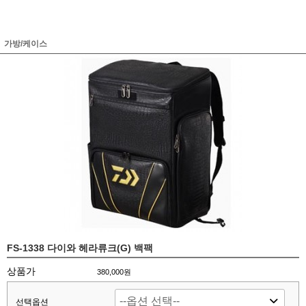
가방/케이스
FS-1338 다이와 헤라류크(G) 백팩
상품가
380,000원
선택옵션