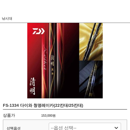
낚시대
FS-1334 다이와 청명레이카(22칸대/25칸대)
상품가
153,000원
선텍옵션