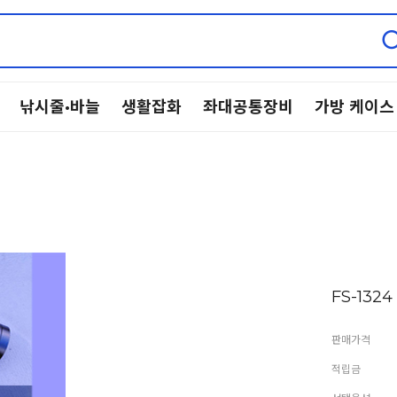
낚시줄·바늘
생활잡화
좌대공통장비
가방 케이스
FS-13
판매가격
적립금