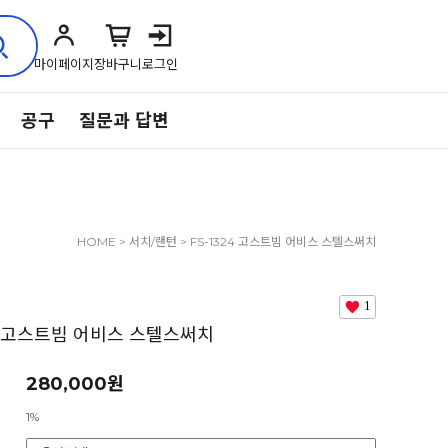
마이페이지
장바구니
로그인
공구
질문과 답변
HOME
>
서치/랜턴
> FS-1324 고스트빔 어비스 스텔스써치
1
24 고스트빔 어비스 스텔스써치
280,000원
1%