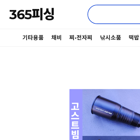
365피싱
기타용품
채비
찌·전자찌
낚시소품
떡밥