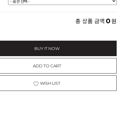
0
총 상품 금액
원
BUY IT NOW
ADD TO CART
WISH LIST