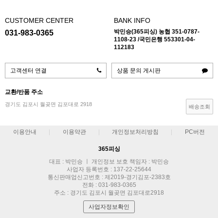
CUSTOMER CENTER
BANK INFO
박민승(365피싱) 농협 351-0787-
031-983-0365
1108-23 /국민은행 553301-04-
112183
고객센터 연결
상품 문의 게시판
교환/반품 주소
경기도 김포시 월곶면 김포대로 2918
배송조회
이용안내
이용약관
개인정보처리방침
PC버전
365피싱
대표 : 박민승 ㅣ 개인정보 보호 책임자 : 박민승
사업자 등록번호 : 137-22-25644
통신판매업신고번호 : 제2019-경기김포-2383호
전화 : 031-983-0365
주소 : 경기도 김포시 월곶면 김포대로2918
사업자정보확인