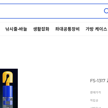
낚시줄·바늘
생활잡화
좌대공통장비
가방 케이스
FS-131
판매가격
적립금