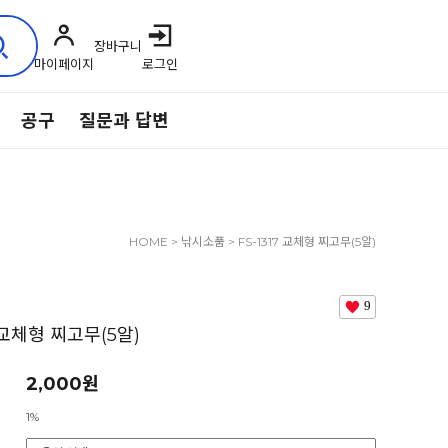
장바구니
마이페이지
로그인
공구
질문과 답변
HOME
>
낚시소품
> FS-1317 교체형 찌고무(5알)
9
7 교체형 찌고무(5알)
2,000원
1%