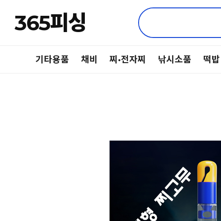
365피싱
기타용품
채비
찌·전자찌
낚시소품
떡밥