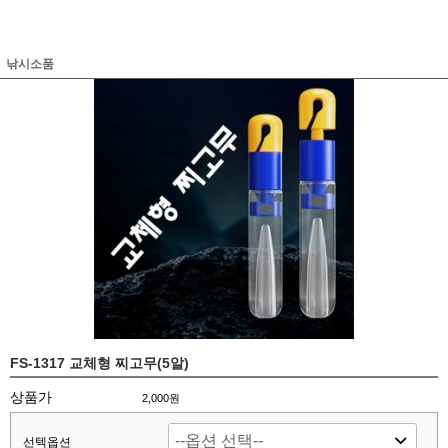
낚시소품
FS-1317 교체형 찌고무(5알)
상품가
2,000원
선텍옵션