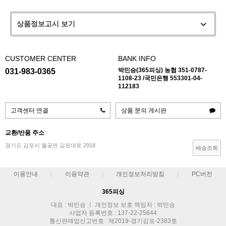
상품정보고시 보기
CUSTOMER CENTER
BANK INFO
박민승(365피싱) 농협 351-0787-
031-983-0365
1108-23 /국민은행 553301-04-
112183
고객센터 연결
상품 문의 게시판
교환/반품 주소
경기도 김포시 월곶면 김포대로 2918
배송조회
이용안내
이용약관
개인정보처리방침
PC버전
365피싱
대표 : 박민승 ㅣ 개인정보 보호 책임자 : 박민승
사업자 등록번호 : 137-22-25644
통신판매업신고번호 : 제2019-경기김포-2383호