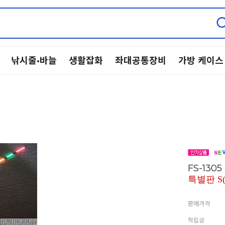
낚시줄·바늘
생활잡화
좌대공통장비
가방 케이스
FS-130
특별판 S(
판매가격
적립금