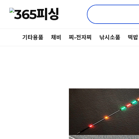
기타용품
채비
찌·전자찌
낚시소품
떡밥