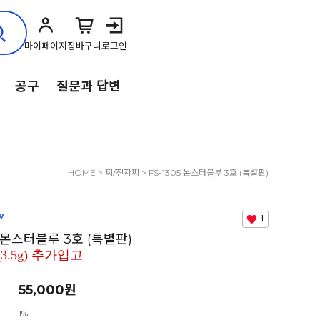
마이페이지
장바구니
로그인
공구
질문과 답변
HOME
>
찌/전자찌
> FS-1305 몬스터블루 3호 (특별판)
특별판 S(3.5g) 추가입고
1
5 몬스터블루 3호 (특별판)
3.5g) 추가입고
55,000원
1%