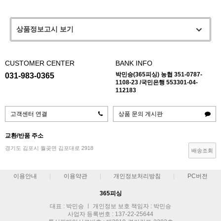
상품정보고시 보기
CUSTOMER CENTER
BANK INFO
박민승(365피싱) 농협 351-0787-
031-983-0365
1108-23 /국민은행 553301-04-
112183
고객센터 연결
상품 문의 게시판
교환/반품 주소
경기도 김포시 월곶면 김포대로 2918
배송조회
이용안내
이용약관
개인정보처리방침
PC버전
365피싱
대표 : 박민승 ㅣ 개인정보 보호 책임자 : 박민승
사업자 등록번호 : 137-22-25644