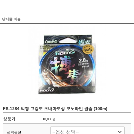
낚시줄 바늘
FS-1284 박청 고강도 초내마모성 모노라인 원줄 (100m)
상품가
10,000원
선택옵션